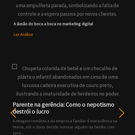
A ilusão do boca a boca no marketing digital
Ler Análise
Parente na gerência: Como o nepotismo
An
destrói o lucro
fi
é a
A imagem romântica da empresa familiar é maravilhosa na
Inj
.
teoria, até o dono decidir nomear alguém da família com
vai
zero...