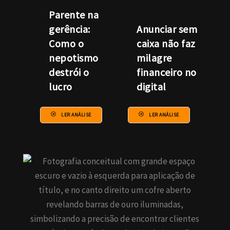
Parente na
gerência:
Anunciar sem
Como o
caixa não faz
nepotismo
milagre
destrói o
financeiro no
lucro
digital
LER ANÁLISE
LER ANÁLISE