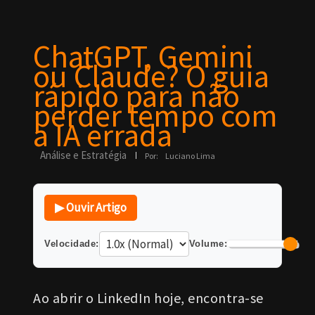
ChatGPT, Gemini
ou Claude? O guia
rápido para não
perder tempo com
a IA errada
Análise e Estratégia
Por:
Luciano Lima
▶ Ouvir Artigo
Velocidade:
Volume:
Ao abrir o LinkedIn hoje, encontra-se