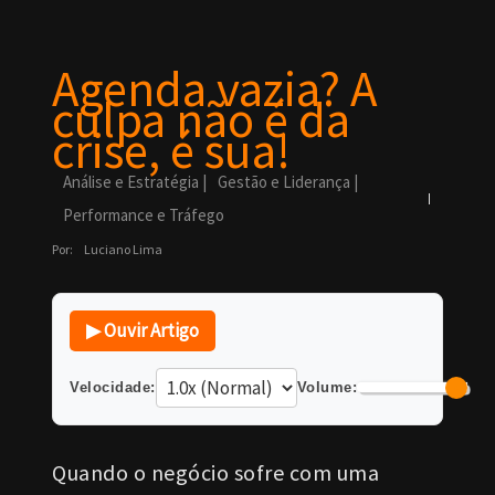
Agenda vazia? A
culpa não é da
crise, é sua!
Análise e Estratégia
|
Gestão e Liderança
|
Performance e Tráfego
Por:
Luciano Lima
▶ Ouvir Artigo
Velocidade:
Volume:
Quando o negócio sofre com uma